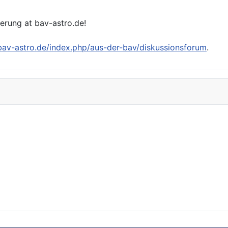
ierung at bav-astro.de!
/bav-astro.de/index.php/aus-der-bav/diskussionsforum
.