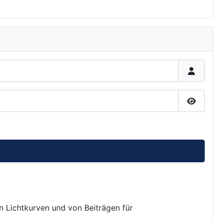
Passwor
on Lichtkurven und von Beiträgen für