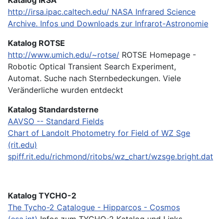
http://irsa.ipac.caltech.edu/
NASA Infrared Science
Archive. Infos und Downloads zur Infrarot-Astronomie
Katalog ROTSE
http://www.umich.edu/~rotse/
ROTSE Homepage -
Robotic Optical Transient Search Experiment,
Automat. Suche nach Sternbedeckungen. Viele
Veränderliche wurden entdeckt
Katalog Standardsterne
AAVSO -- Standard Fields
Chart of Landolt Photometry for Field of WZ Sge
(rit.edu)
spiff.rit.edu/richmond/ritobs/wz_chart/wzsge.bright.dat
Katalog TYCHO-2
The Tycho-2 Catalogue - Hipparcos - Cosmos
(esa.int)
Infos zum TYCHO-2 Katalog und Links