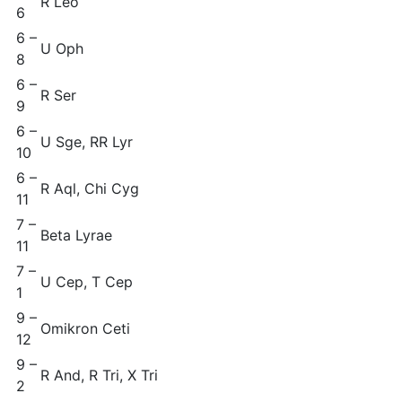
R Leo
6
6 –
U Oph
8
6 –
R Ser
9
6 –
U Sge, RR Lyr
10
6 –
R Aql, Chi Cyg
11
7 –
Beta Lyrae
11
7 –
U Cep, T Cep
1
9 –
Omikron Ceti
12
9 –
R And, R Tri, X Tri
2