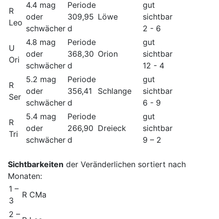
4.4 mag
Periode
gut
R
oder
309,95
Löwe
sichtbar
Leo
schwächer
d
2 - 6
4.8 mag
Periode
gut
U
oder
368,30
Orion
sichtbar
Ori
schwächer
d
12 - 4
5.2 mag
Periode
gut
R
oder
356,41
Schlange
sichtbar
Ser
schwächer
d
6 - 9
5.4 mag
Periode
gut
R
oder
266,90
Dreieck
sichtbar
Tri
schwächer
d
9 – 2
Sichtbarkeiten
der Veränderlichen sortiert
nach
Monaten
:
1 –
R CMa
3
2 –