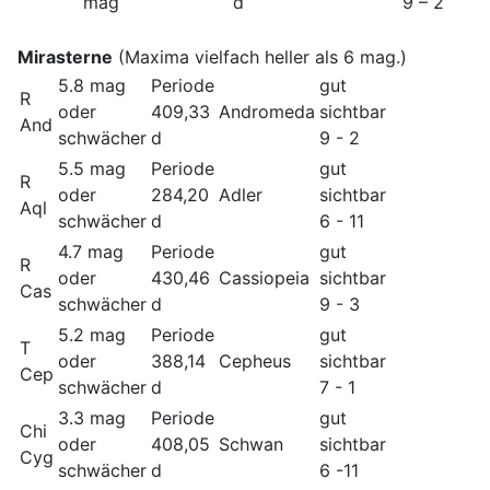
mag
d
9 – 2
Mirasterne
(Maxima vielfach heller als 6 mag.)
5.8 mag
Periode
gut
R
oder
409,33
Andromeda
sichtbar
And
schwächer
d
9 - 2
5.5 mag
Periode
gut
R
oder
284,20
Adler
sichtbar
Aql
schwächer
d
6 - 11
4.7 mag
Periode
gut
R
oder
430,46
Cassiopeia
sichtbar
Cas
schwächer
d
9 - 3
5.2 mag
Periode
gut
T
oder
388,14
Cepheus
sichtbar
Cep
schwächer
d
7 - 1
3.3 mag
Periode
gut
Chi
oder
408,05
Schwan
sichtbar
Cyg
schwächer
d
6 -11