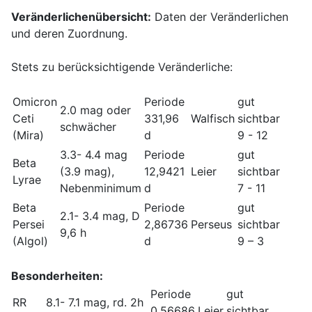
Veränderlichenübersicht:
Daten der Veränderlichen
und deren Zuordnung.
Stets zu berücksichtigende Veränderliche:
Omicron
Periode
gut
2.0 mag oder
Ceti
331,96
Walfisch
sichtbar
schwächer
(Mira)
d
9 - 12
3.3- 4.4 mag
Periode
gut
Beta
(3.9 mag),
12,9421
Leier
sichtbar
Lyrae
Nebenminimum
d
7 - 11
Beta
Periode
gut
2.1- 3.4 mag, D
Persei
2,86736
Perseus
sichtbar
9,6 h
(Algol)
d
9 – 3
Besonderheiten:
Periode
gut
RR
8.1- 7.1 mag, rd. 2h
0,56686
Leier
sichtbar