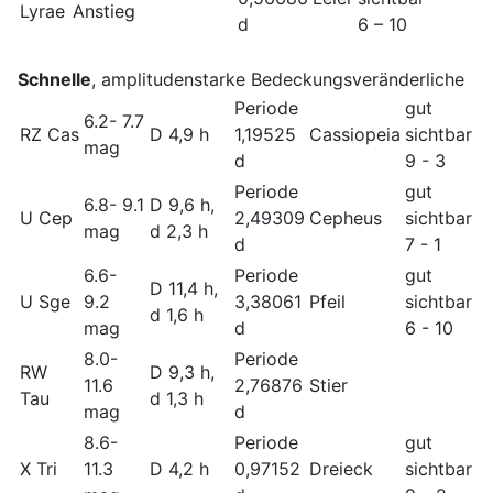
Lyrae
Anstieg
d
6 – 10
Schnelle
, amplitudenstarke Bedeckungsveränderliche
Periode
gut
6.2- 7.7
RZ Cas
D 4,9 h
1,19525
Cassiopeia
sichtbar
mag
d
9 - 3
Periode
gut
6.8- 9.1
D 9,6 h,
U Cep
2,49309
Cepheus
sichtbar
mag
d 2,3 h
d
7 - 1
6.6-
Periode
gut
D 11,4 h,
U Sge
9.2
3,38061
Pfeil
sichtbar
d 1,6 h
mag
d
6 - 10
8.0-
Periode
RW
D 9,3 h,
11.6
2,76876
Stier
Tau
d 1,3 h
mag
d
8.6-
Periode
gut
X Tri
11.3
D 4,2 h
0,97152
Dreieck
sichtbar