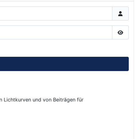
Passwor
on Lichtkurven und von Beiträgen für