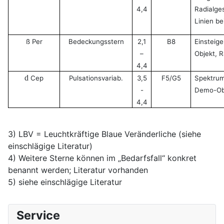
4,4
Radialge
Linien b
ß Per
Bedeckungsstern
2,1
B8
Einsteig
–
Objekt,
R
4,4
d
Cep
Pulsationsvariab.
3,5
F5/G5
Spektrum
-
Demo-Ob
4,4
3) LBV = Leuchtkräftige Blaue Veränderliche (siehe
einschlägige Literatur)
4) Weitere Sterne können im „Bedarfsfall“ konkret
benannt werden; Literatur vorhanden
5) siehe einschlägige Literatur
Service