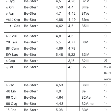
Cyg
Be-Stern
4,5
4,28
B2 V
1)
e
Ori
Be-Stern
4,59
4,4
BIIIe
1)
w
Aqr
Be-Stern
4,7
4,42
B1Ve
1)
p
Be-Stern
4,88
4,49
B1ne
1)
V832 Cyg
Cas
Be-Stern
4,62
4,5
B5III
1)
QR Vul
Be-Stern
4,8
4,6
1)
28 Tau
Be-Stern
5,5
4,77
B8V
1)
BK Cam
Be-Stern
4,89
4,78
1)
EW Lac
Be-Stern
5,48
5,22
B3IV
1)
Cep
Be-Stern
3,15
B2III
2)
b
CrB
Be-Stern
4,1
B5
q
Vor 2
Be-St
wann
Psc
Be-Stern
4,53
B6III
1)
b
48 Lib
Be-Stern
4,9
Be
1)
66 Oph
Be-Stern
4,64
B2V,e
1)
66 Cyg
Be-Stern
4,43
B2V, ne
1)
16 Peg
Be-Stern
5,08
B3V
1)