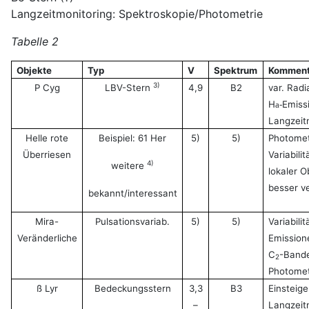
Langzeitmonitoring: Spektroskopie/Photometrie
Tabelle 2
Objekte
Typ
V
Spektrum
Komment
3)
P Cyg
LBV-Stern
4,9
B2
var. Radi
H
Emiss
a-
Langzeit
Helle rote
Beispiel: 61 Her
5)
5)
Photomet
Überriesen
Variabili
4)
weitere
lokaler O
besser v
bekannt/interessant
Mira-
Pulsationsvariab.
5)
5)
Variabili
Veränderliche
Emission
C
-Bande
2
Photomet
ß Lyr
Bedeckungsstern
3,3
B3
Einsteig
–
Langzeit