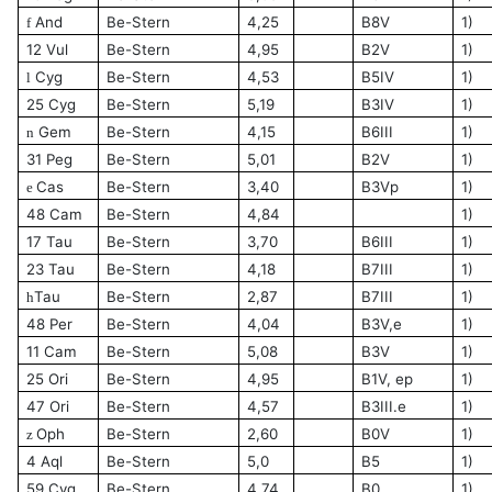
And
Be-Stern
4,25
B8V
1)
f
12 Vul
Be-Stern
4,95
B2V
1)
Cyg
Be-Stern
4,53
B5IV
1)
l
25 Cyg
Be-Stern
5,19
B3IV
1)
Gem
Be-Stern
4,15
B6III
1)
n
31 Peg
Be-Stern
5,01
B2V
1)
Cas
Be-Stern
3,40
B3Vp
1)
e
48 Cam
Be-Stern
4,84
1)
17 Tau
Be-Stern
3,70
B6III
1)
23 Tau
Be-Stern
4,18
B7III
1)
Tau
Be-Stern
2,87
B7III
1)
h
48 Per
Be-Stern
4,04
B3V,e
1)
11 Cam
Be-Stern
5,08
B3V
1)
25 Ori
Be-Stern
4,95
B1V, ep
1)
47 Ori
Be-Stern
4,57
B3III.e
1)
Oph
Be-Stern
2,60
B0V
1)
z
4 Aql
Be-Stern
5,0
B5
1)
59 Cyg
Be-Stern
4,74
B0
1)