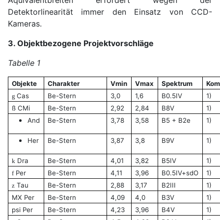
Detektorlinearität immer den Einsatz von CCD-
Kameras.
3. Objektbezogene Projektvorschläge
Tabelle 1
Objekte
Charakter
Vmin
Vmax
Spektrum
Kom
Cas
Be-Stern
3,0
1,6
B0.5IV
1)
g
ß CMi
Be-Stern
2,92
2,84
B8V
1)
And
Be-Stern
3,78
3,58
B5 + B2e
1)
Her
Be-Stern
3,87
3,8
B9V
1)
Dra
Be-Stern
4,01
3,82
B5IV
1)
k
Per
Be-Stern
4,11
3,96
B0.5IV+sdO
1)
f
Tau
Be-Stern
2,88
3,17
B2III
1)
z
MX Per
Be-Stern
4,09
4,0
B3V
1)
psi Per
Be-Stern
4,23
3,96
B4V
1)