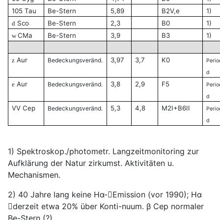
105 Tau
Be-Stern
5,89
B2V,e
1)
Sco
Be-Stern
2,3
B0
1)
d
CMa
Be-Stern
3,9
B3
1)
w
Aur
3,97
3,7
K0
z
Bedeckungsveränd.
Peri
d
Aur
3,8
2,9
F5
e
Bedeckungsveränd.
Peri
d
VV Cep
5,3
4,8
M2I+B6II
Bedeckungsveränd.
Peri
d
1) Spektroskop./photometr. Langzeitmonitoring zur
Aufklärung der Natur zirkumst. Aktivitäten u.
Mechanismen.
2) 40 Jahre lang keine Hα-Emission (vor 1990); Hα
derzeit etwa 20% über Konti-nuum. β Cep normaler
Be-Stern (?)