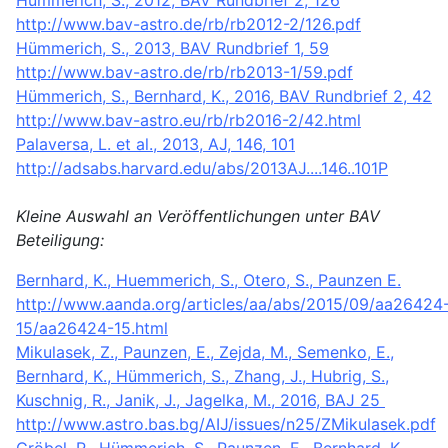
http://www.bav-astro.de/rb/rb2012-2/126.pdf
Hümmerich, S., 2013, BAV Rundbrief 1, 59
http://www.bav-astro.de/rb/rb2013-1/59.pdf
Hümmerich, S., Bernhard, K., 2016, BAV Rundbrief 2, 42
http://www.bav-astro.eu/rb/rb2016-2/42.html
Palaversa, L. et al., 2013, AJ, 146, 101
http://adsabs.harvard.edu/abs/2013AJ....146..101P
Kleine Auswahl an Veröffentlichungen unter BAV
Beteiligung:
Bernhard, K., Huemmerich, S., Otero, S., Paunzen E.
http://www.aanda.org/articles/aa/abs/2015/09/aa26424
15/aa26424-15.html
Mikulasek, Z., Paunzen, E., Zejda, M., Semenko, E.,
Bernhard, K., Hümmerich, S., Zhang, J., Hubrig, S.,
Kuschnig, R., Janik, J., Jagelka, M., 2016, BAJ 25
http://www.astro.bas.bg/AIJ/issues/n25/ZMikulasek.pdf
Gröbel, R., Hümmerich, S., Paunzen, E., Bernhard, K.,