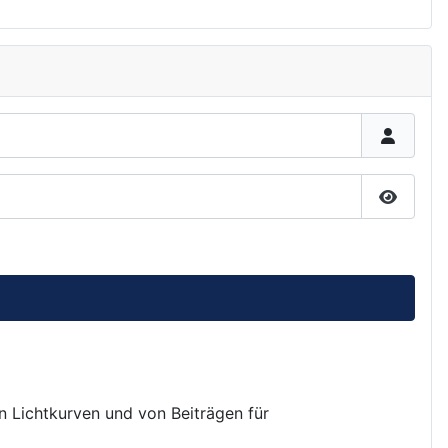
Passwor
on Lichtkurven und von Beiträgen für