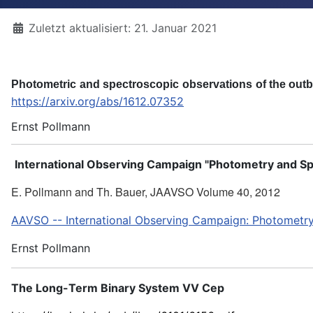
Details
Zuletzt aktualisiert: 21. Januar 2021
P
h
o
t
o
metr
i
c
a
n
d
s
p
ect
r
o
s
co
p
i
c
o
b
se
r
v
a
t
io
n
s
o
f
t
h
e
o
u
tb
https://arxiv.org/abs/1612.07352
Ernst Pollmann
International Observing Campaign "
Photometry and Sp
E. Pollmann and Th. Bauer, JAAVSO Volume 40, 2012
AAVSO -- International Observing Campaign: Photometr
Ernst Pollmann
The Long-Term Binary System VV Cep