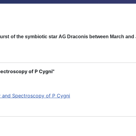
u
r
st
o
f
t
h
e sym
b
io
t
i
c st
a
r
A
G D
r
aco
n
i
s
b
etween
M
a
r
c
h
a
n
d
ectroscopy of P Cygni"
y and Spectroscopy of P Cygni