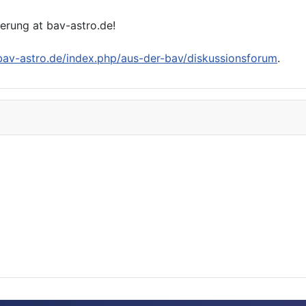
ierung at bav-astro.de!
/bav-astro.de/index.php/aus-der-bav/diskussionsforum
.