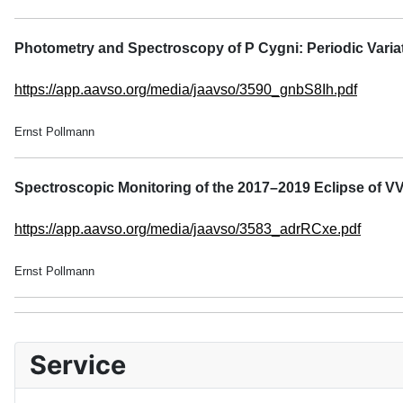
Photometry and Spectroscopy of P Cygni: Periodic Variatio
https://app.aavso.org/media/jaavso/3590_gnbS8Ih.pdf
Ernst Pollmann
Spectroscopic Monitoring of the 2017–2019 Eclipse of V
https://app.aavso.org/media/jaavso/3583_adrRCxe.pdf
Ernst Pollmann
Service