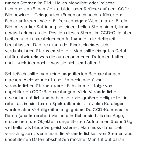
runden Sternen im Bild. Helles Mondlicht oder irdische
Lichtquellen können Geisterbilder oder Reflexe auf dem CCD-
Bild bewirken. Gelegentlich können auch noch raffiniertere
Fehler auftreten, wie z. B. Restladungen: Wenn man z. B. ein
Bild mit starker Sättigung bei einem hellen Stern nimmt, kann
etwas Ladung an der Position dieses Sterns im CCD-Chip über
bleiben und in nachfolgenden Aufnahmen die Helligkeit
beeinflussen. Dadurch kann der Eindruck eines sich
verdunkelnden Sterns entstehen. Man sollte ein gutes Gefühl
dafür entwickeln was die aufgenommenen Daten enthalten
und – wichtiger noch - was sie nicht enthalten !
Schließlich sollte man keine ungefilterten Beobachtungen
machen. Viele vermeintliche “Entdeckungen“ von
veränderlichen Sternen waren Fehlalarme infolge von
ungefilterten CCD-Beobachtungen. Viele Veränderliche
erscheinen rötlich und haben sehr viel größere Helligkeiten im
roten als im sichtbaren Spektralbereich. In vielen Katalogen
werden aber V-Helligkeiten angegeben. Da CCD-Kameras im
Roten (und Infraroten) viel empfindlicher sind als das Auge,
erscheinen rote Objekte in ungefilterten Aufnahmen übermäßig
viel heller als blaue Vergleichssterne. Man muss daher sehr
vorsichtig sein, wenn man die Veränderlichkeit von Sternen aus
ungefilterten Daten abschätzen möchte. Man tut gut daran,