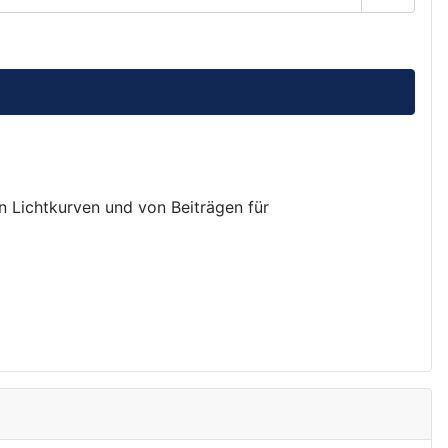
Passwor
on Lichtkurven und von Beiträgen für