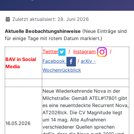
Details
Zuletzt aktualisiert: 28. Juni 2026
Aktuelle Beobachtungshinweise
(Neue Einträge sind
für einige Tage mit rotem Datum markiert.)
Twitter
/
Instagram
/
BAV in Social
Facebook
/
arXiv -
Media
Wochenrückblick
Neue Wiederkehrende Nova in der
Milchstraße: Gemäß ATEL#17801 gibt
es eine neuentdeckte Recurrent Nova,
AT2026lck. Die CV Magnitude liegt
um 14 mag. Alte Aufnahmen
16.05.2026
verschiedener Quellen sprechen
dafür, dass die Nova auch 2010 und