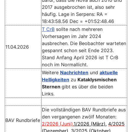
2017 ausgebrochen ist, also sehr
häufig. Lage in Serpens: RA =
18:43:58.56 Dec = +01:52:48.46
T CrB
sollte nach mehreren
Vorhersagen im Jahr 2024
ausbrechen. Die Beobachter warteten
11.04.2026
gespannt schon seit Ende 2023.
Stand Anfang April 2026 ist T CrB
noch im Normallicht.
Weitere
Nachrichten
und
aktuelle
Helligkeiten
zu
Kataklysmischen
Sternen
gibt es über die beiden
Links.
Die vollständigen BAV Rundbriefe aus
den vergangenen zwölf Monaten:
BAV Rundbriefe
2/2026 (Juni)
,
1/2026 (März)
,
4/2025
(Dezember)
,
3/2025 (Oktober)